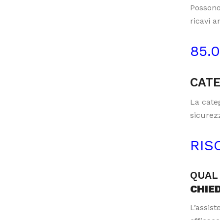
Possono
ricavi a
85.
CATE
La categ
sicurezz
RIS
QUAL 
CHIE
L’assis