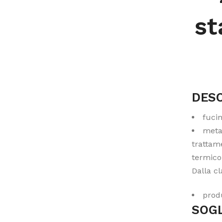
st
DESC
fucin
metal
trattam
termico
Dalla cl
produ
SOGL