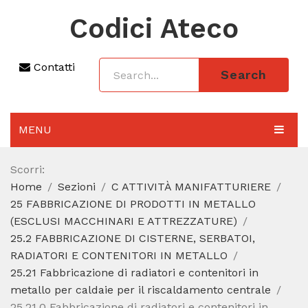
Codici Ateco
Contatti
Search
MENU
AGGIORNAMENTO 2025
Scorri:
Home
Sezioni
C ATTIVITÀ MANIFATTURIERE
SEZIONI
25 FABBRICAZIONE DI PRODOTTI IN METALLO
CODICE ATECO A COSA SERVE
(ESCLUSI MACCHINARI E ATTREZZATURE)
25.2 FABBRICAZIONE DI CISTERNE, SERBATOI,
REGIME FORFETTARIO
RADIATORI E CONTENITORI IN METALLO
25.21 Fabbricazione di radiatori e contenitori in
CODICE FISCALE
metallo per caldaie per il riscaldamento centrale
25.21.0 Fabbricazione di radiatori e contenitori in