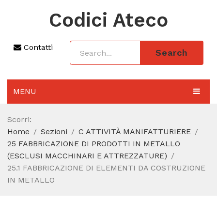
Codici Ateco
Contatti
Search
MENU
AGGIORNAMENTO 2025
Scorri:
Home
Sezioni
C ATTIVITÀ MANIFATTURIERE
SEZIONI
25 FABBRICAZIONE DI PRODOTTI IN METALLO
CODICE ATECO A COSA SERVE
(ESCLUSI MACCHINARI E ATTREZZATURE)
25.1 FABBRICAZIONE DI ELEMENTI DA COSTRUZIONE
REGIME FORFETTARIO
IN METALLO
CODICE FISCALE