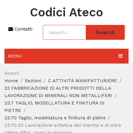
Codici Ateco
Contatti
Search
MENU
AGGIORNAMENTO 2025
Scorri:
Home
Sezioni
C ATTIVITÀ MANIFATTURIERE
SEZIONI
23 FABBRICAZIONE DI ALTRI PRODOTTI DELLA
CODICE ATECO A COSA SERVE
LAVORAZIONE DI MINERALI NON METALLIFERI
23.7 TAGLIO, MODELLATURA E FINITURA DI
REGIME FORFETTARIO
PIETRE
23.70 Taglio, modellatura e finitura di pietre
CODICE FISCALE
23.70.20 Lavorazione artistica del marmo e di altre
pietre affini, lavori in mosaico