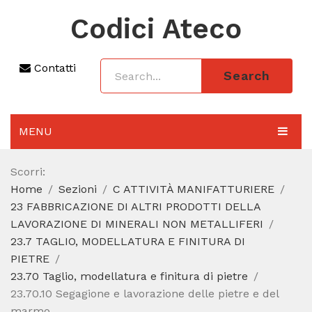
Codici Ateco
Contatti
Search
MENU
AGGIORNAMENTO 2025
Scorri:
Home
Sezioni
C ATTIVITÀ MANIFATTURIERE
SEZIONI
23 FABBRICAZIONE DI ALTRI PRODOTTI DELLA
CODICE ATECO A COSA SERVE
LAVORAZIONE DI MINERALI NON METALLIFERI
23.7 TAGLIO, MODELLATURA E FINITURA DI
REGIME FORFETTARIO
PIETRE
23.70 Taglio, modellatura e finitura di pietre
CODICE FISCALE
23.70.10 Segagione e lavorazione delle pietre e del
marmo