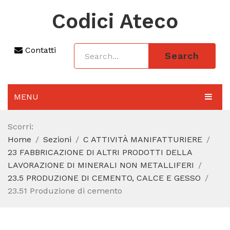
Codici Ateco
Contatti
Search
MENU
AGGIORNAMENTO 2025
Scorri:
Home
Sezioni
C ATTIVITÀ MANIFATTURIERE
SEZIONI
23 FABBRICAZIONE DI ALTRI PRODOTTI DELLA
CODICE ATECO A COSA SERVE
LAVORAZIONE DI MINERALI NON METALLIFERI
23.5 PRODUZIONE DI CEMENTO, CALCE E GESSO
REGIME FORFETTARIO
23.51 Produzione di cemento
CODICE FISCALE