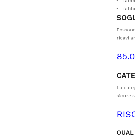
fabbr
fabbr
SOGL
Possono
ricavi a
85.
CATE
La categ
sicurezz
RIS
QUAL 