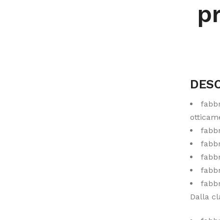
pr
DESC
fabbr
otticam
fabbr
fabbr
fabbr
fabbr
fabbr
Dalla cl