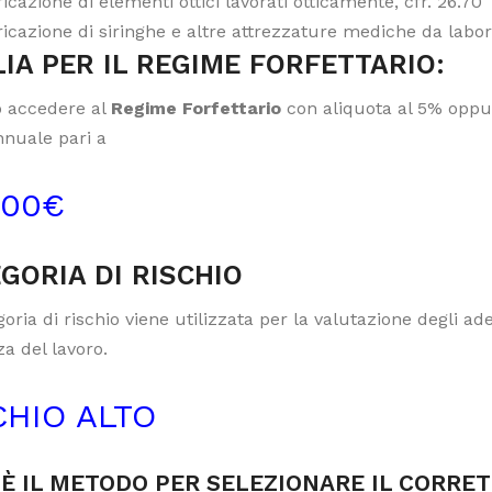
icazione di elementi ottici lavorati otticamente, cfr. 26.70
icazione di siringhe e altre attrezzature mediche da labora
IA PER IL REGIME FORFETTARIO:
 accedere al
Regime Forfettario
con aliquota al 5% oppur
nnuale pari a
000€
GORIA DI RISCHIO
oria di rischio viene utilizzata per la valutazione degli a
a del lavoro.
CHIO ALTO
È IL METODO PER SELEZIONARE IL CORRE