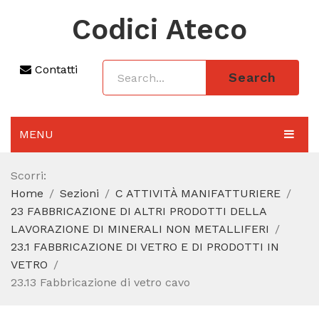
Codici Ateco
Contatti
Search
MENU
AGGIORNAMENTO 2025
Scorri:
Home
Sezioni
C ATTIVITÀ MANIFATTURIERE
SEZIONI
23 FABBRICAZIONE DI ALTRI PRODOTTI DELLA
CODICE ATECO A COSA SERVE
LAVORAZIONE DI MINERALI NON METALLIFERI
23.1 FABBRICAZIONE DI VETRO E DI PRODOTTI IN
REGIME FORFETTARIO
VETRO
23.13 Fabbricazione di vetro cavo
CODICE FISCALE