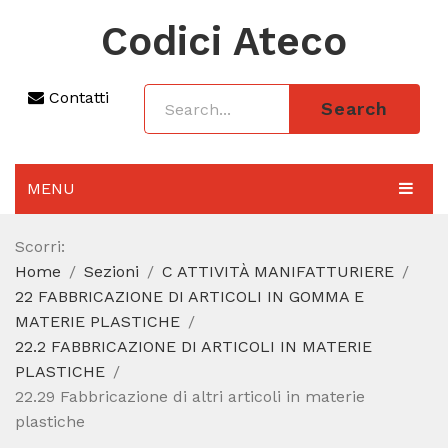
Codici Ateco
Contatti
Search
MENU
AGGIORNAMENTO 2025
Scorri:
Home
Sezioni
C ATTIVITÀ MANIFATTURIERE
SEZIONI
22 FABBRICAZIONE DI ARTICOLI IN GOMMA E
CODICE ATECO A COSA SERVE
MATERIE PLASTICHE
22.2 FABBRICAZIONE DI ARTICOLI IN MATERIE
REGIME FORFETTARIO
PLASTICHE
22.29 Fabbricazione di altri articoli in materie
CODICE FISCALE
plastiche