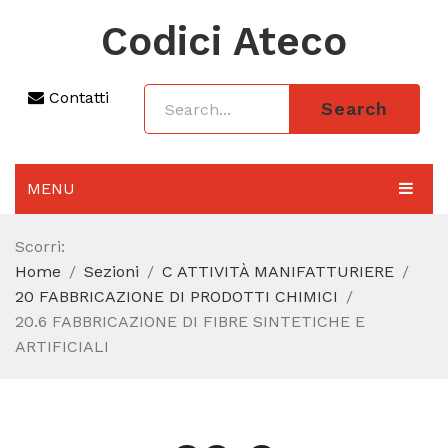
Codici Ateco
Contatti
Search
MENU
AGGIORNAMENTO 2025
Scorri:
Home
Sezioni
C ATTIVITÀ MANIFATTURIERE
SEZIONI
20 FABBRICAZIONE DI PRODOTTI CHIMICI
CODICE ATECO A COSA SERVE
20.6 FABBRICAZIONE DI FIBRE SINTETICHE E
ARTIFICIALI
REGIME FORFETTARIO
CODICE FISCALE