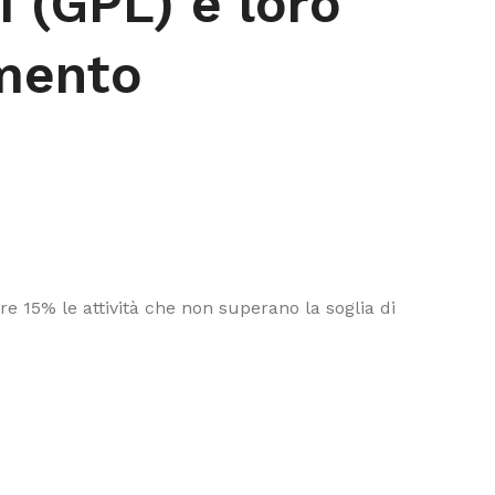
ti (GPL) e loro
amento
e 15% le attività che non superano la soglia di