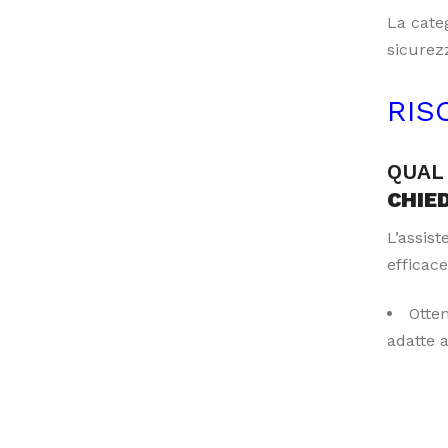
La categ
sicurezz
RIS
QUAL 
CHIE
L’assis
efficace
Otte
adatte 