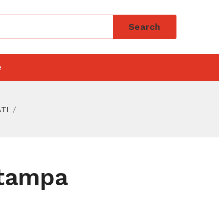
Search
e
TI
stampa