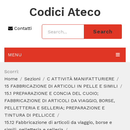
Codici Ateco
Contatti
Search
MENU
AGGIORNAMENTO 2025
Scorri:
Home
Sezioni
C ATTIVITÀ MANIFATTURIERE
SEZIONI
15 FABBRICAZIONE DI ARTICOLI IN PELLE E SIMILI
CODICE ATECO A COSA SERVE
15.1 PREPARAZIONE E CONCIA DEL CUOIO;
FABBRICAZIONE DI ARTICOLI DA VIAGGIO, BORSE,
REGIME FORFETTARIO
PELLETTERIA E SELLERIA; PREPARAZIONE E
TINTURA DI PELLICCE
CODICE FISCALE
15.12 Fabbricazione di articoli da viaggio, borse e
simili, pelletteria e selleria