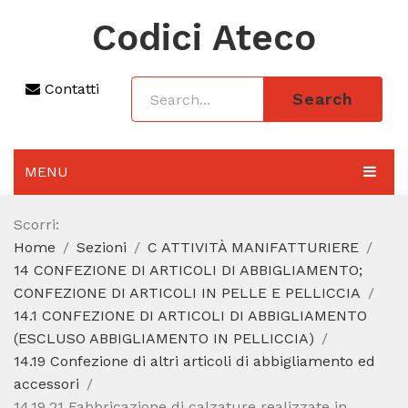
Codici Ateco
Contatti
Search
MENU
AGGIORNAMENTO 2025
Scorri:
Home
Sezioni
C ATTIVITÀ MANIFATTURIERE
SEZIONI
14 CONFEZIONE DI ARTICOLI DI ABBIGLIAMENTO;
CODICE ATECO A COSA SERVE
CONFEZIONE DI ARTICOLI IN PELLE E PELLICCIA
14.1 CONFEZIONE DI ARTICOLI DI ABBIGLIAMENTO
REGIME FORFETTARIO
(ESCLUSO ABBIGLIAMENTO IN PELLICCIA)
14.19 Confezione di altri articoli di abbigliamento ed
CODICE FISCALE
accessori
14.19.21 Fabbricazione di calzature realizzate in