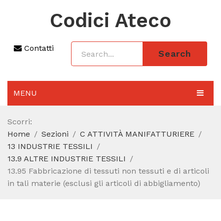
Codici Ateco
Contatti
Search
MENU
AGGIORNAMENTO 2025
Scorri:
Home
Sezioni
C ATTIVITÀ MANIFATTURIERE
SEZIONI
13 INDUSTRIE TESSILI
CODICE ATECO A COSA SERVE
13.9 ALTRE INDUSTRIE TESSILI
13.95 Fabbricazione di tessuti non tessuti e di articoli
REGIME FORFETTARIO
in tali materie (esclusi gli articoli di abbigliamento)
CODICE FISCALE