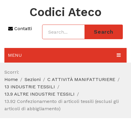
Codici Ateco
Contatti
Search
MENU
AGGIORNAMENTO 2025
Scorri:
Home
Sezioni
C ATTIVITÀ MANIFATTURIERE
SEZIONI
13 INDUSTRIE TESSILI
CODICE ATECO A COSA SERVE
13.9 ALTRE INDUSTRIE TESSILI
13.92 Confezionamento di articoli tessili (esclusi gli
REGIME FORFETTARIO
articoli di abbigliamento)
CODICE FISCALE