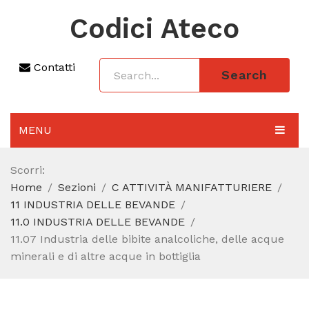
Codici Ateco
Contatti
Search
MENU
AGGIORNAMENTO 2025
Scorri:
Home
Sezioni
C ATTIVITÀ MANIFATTURIERE
SEZIONI
11 INDUSTRIA DELLE BEVANDE
CODICE ATECO A COSA SERVE
11.0 INDUSTRIA DELLE BEVANDE
11.07 Industria delle bibite analcoliche, delle acque
REGIME FORFETTARIO
minerali e di altre acque in bottiglia
CODICE FISCALE