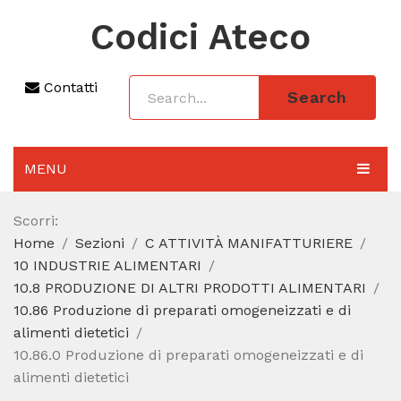
Codici Ateco
Contatti
Search
MENU
AGGIORNAMENTO 2025
Scorri:
Home
Sezioni
C ATTIVITÀ MANIFATTURIERE
SEZIONI
10 INDUSTRIE ALIMENTARI
CODICE ATECO A COSA SERVE
10.8 PRODUZIONE DI ALTRI PRODOTTI ALIMENTARI
10.86 Produzione di preparati omogeneizzati e di
REGIME FORFETTARIO
alimenti dietetici
10.86.0 Produzione di preparati omogeneizzati e di
CODICE FISCALE
alimenti dietetici