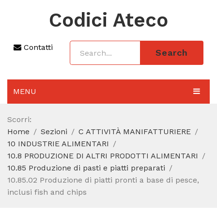
Codici Ateco
Contatti
Search
MENU
AGGIORNAMENTO 2025
Scorri:
Home
Sezioni
C ATTIVITÀ MANIFATTURIERE
SEZIONI
10 INDUSTRIE ALIMENTARI
CODICE ATECO A COSA SERVE
10.8 PRODUZIONE DI ALTRI PRODOTTI ALIMENTARI
10.85 Produzione di pasti e piatti preparati
REGIME FORFETTARIO
10.85.02 Produzione di piatti pronti a base di pesce,
inclusi fish and chips
CODICE FISCALE