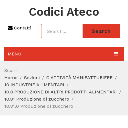
Codici Ateco
Contatti
Search
MENU
AGGIORNAMENTO 2025
Scorri:
Home
Sezioni
C ATTIVITÀ MANIFATTURIERE
SEZIONI
10 INDUSTRIE ALIMENTARI
CODICE ATECO A COSA SERVE
10.8 PRODUZIONE DI ALTRI PRODOTTI ALIMENTARI
10.81 Produzione di zucchero
REGIME FORFETTARIO
10.81.0 Produzione di zucchero
CODICE FISCALE