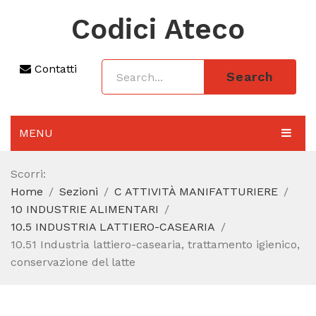
Codici Ateco
Contatti
Search
MENU
AGGIORNAMENTO 2025
Scorri:
Home
Sezioni
C ATTIVITÀ MANIFATTURIERE
SEZIONI
10 INDUSTRIE ALIMENTARI
CODICE ATECO A COSA SERVE
10.5 INDUSTRIA LATTIERO-CASEARIA
10.51 Industria lattiero-casearia, trattamento igienico,
REGIME FORFETTARIO
conservazione del latte
CODICE FISCALE