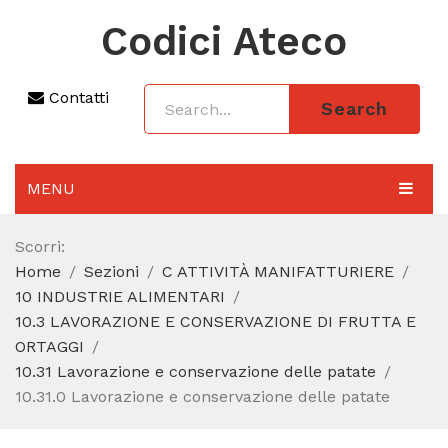
Codici Ateco
Contatti
Search
MENU
AGGIORNAMENTO 2025
Scorri:
Home
Sezioni
C ATTIVITÀ MANIFATTURIERE
SEZIONI
10 INDUSTRIE ALIMENTARI
CODICE ATECO A COSA SERVE
10.3 LAVORAZIONE E CONSERVAZIONE DI FRUTTA E
ORTAGGI
REGIME FORFETTARIO
10.31 Lavorazione e conservazione delle patate
10.31.0 Lavorazione e conservazione delle patate
CODICE FISCALE