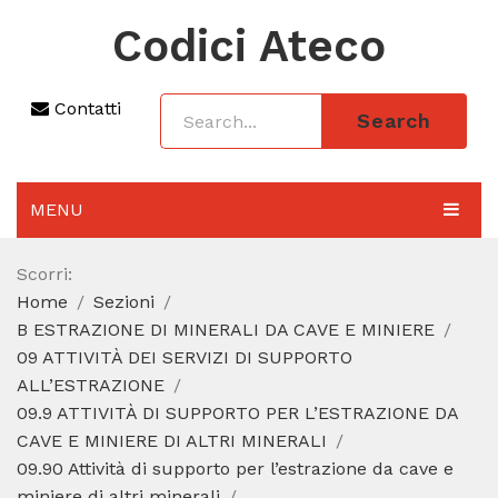
Codici Ateco
Contatti
Search
MENU
AGGIORNAMENTO 2025
Scorri:
Home
Sezioni
SEZIONI
B ESTRAZIONE DI MINERALI DA CAVE E MINIERE
CODICE ATECO A COSA SERVE
09 ATTIVITÀ DEI SERVIZI DI SUPPORTO
ALL’ESTRAZIONE
REGIME FORFETTARIO
09.9 ATTIVITÀ DI SUPPORTO PER L’ESTRAZIONE DA
CAVE E MINIERE DI ALTRI MINERALI
CODICE FISCALE
09.90 Attività di supporto per l’estrazione da cave e
miniere di altri minerali