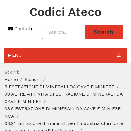
Codici Ateco
Contatti
Search
MENU
AGGIORNAMENTO 2025
Scorri:
Home
Sezioni
SEZIONI
B ESTRAZIONE DI MINERALI DA CAVE E MINIERE
CODICE ATECO A COSA SERVE
08 ALTRE ATTIVITÀ DI ESTRAZIONE DI MINERALI DA
CAVE E MINIERE
REGIME FORFETTARIO
08.9 ESTRAZIONE DI MINERALI DA CAVE E MINIERE
NCA
CODICE FISCALE
08.91 Estrazione di minerali per l’industria chimica e
per la produzione di fertilizzanti