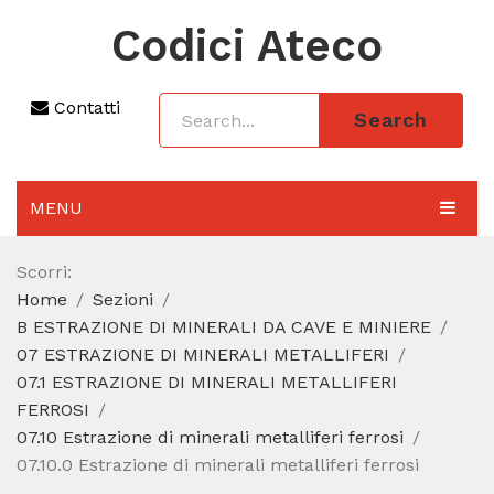
Codici Ateco
Contatti
Search
MENU
AGGIORNAMENTO 2025
Scorri:
Home
Sezioni
SEZIONI
B ESTRAZIONE DI MINERALI DA CAVE E MINIERE
CODICE ATECO A COSA SERVE
07 ESTRAZIONE DI MINERALI METALLIFERI
07.1 ESTRAZIONE DI MINERALI METALLIFERI
REGIME FORFETTARIO
FERROSI
07.10 Estrazione di minerali metalliferi ferrosi
CODICE FISCALE
07.10.0 Estrazione di minerali metalliferi ferrosi