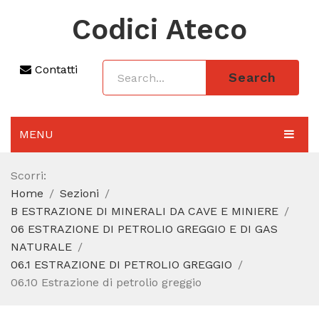
Codici Ateco
Contatti
Search
MENU
AGGIORNAMENTO 2025
Scorri:
Home
Sezioni
SEZIONI
B ESTRAZIONE DI MINERALI DA CAVE E MINIERE
CODICE ATECO A COSA SERVE
06 ESTRAZIONE DI PETROLIO GREGGIO E DI GAS
NATURALE
REGIME FORFETTARIO
06.1 ESTRAZIONE DI PETROLIO GREGGIO
06.10 Estrazione di petrolio greggio
CODICE FISCALE