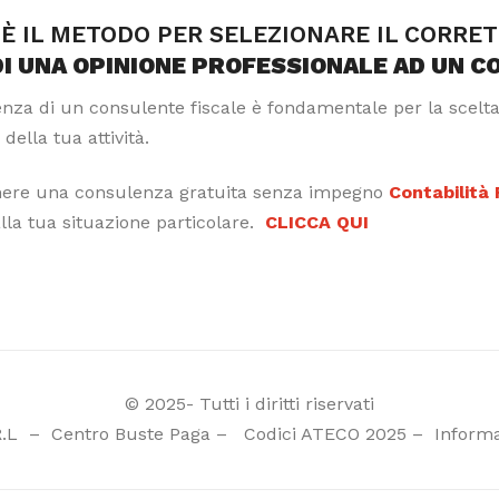
È IL METODO PER SELEZIONARE IL CORRE
DI UNA OPINIONE PROFESSIONALE AD UN C
tenza di un consulente fiscale è fondamentale per la scelt
 della tua attività.
nere una consulenza gratuita senza impegno
Contabilità
alla tua situazione particolare.
CLICCA QUI
© 2025- Tutti i diritti riservati
R.L
–
Centro Buste Paga
–
Codici ATECO 2025
–
Informa