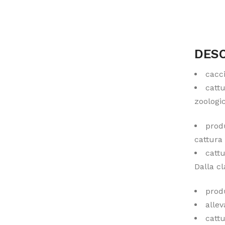
DESC
cacci
cattu
zoologi
produ
cattura
catt
Dalla c
produ
allev
cattu