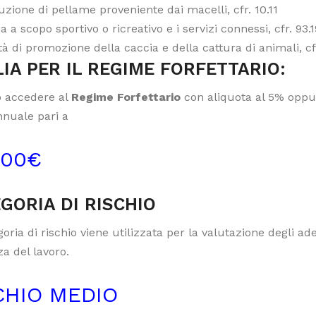
zione di pellame proveniente dai macelli, cfr. 10.11
a a scopo sportivo o ricreativo e i servizi connessi, cfr. 93.1
ità di promozione della caccia e della cattura di animali, cf
IA PER IL REGIME FORFETTARIO:
 accedere al
Regime Forfettario
con aliquota al 5% oppur
nnuale pari a
000€
GORIA DI RISCHIO
oria di rischio viene utilizzata per la valutazione degli a
a del lavoro.
CHIO MEDIO