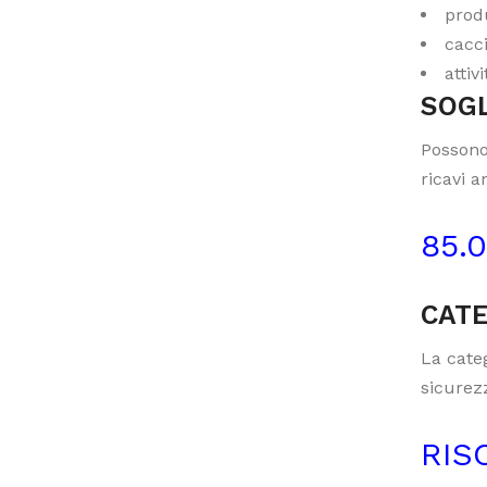
produ
cacci
attiv
SOGL
Possono
ricavi a
85.
CATE
La categ
sicurezz
RIS