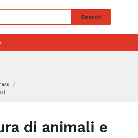
Search
e
nessi
ssi
ura di animali e