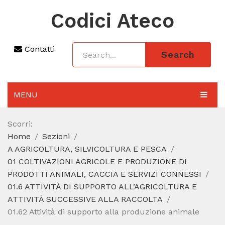
Codici Ateco
Contatti
Search
MENU
AGGIORNAMENTO 2025
Scorri:
Home
Sezioni
SEZIONI
A AGRICOLTURA, SILVICOLTURA E PESCA
CODICE ATECO A COSA SERVE
01 COLTIVAZIONI AGRICOLE E PRODUZIONE DI
PRODOTTI ANIMALI, CACCIA E SERVIZI CONNESSI
REGIME FORFETTARIO
01.6 ATTIVITÀ DI SUPPORTO ALL’AGRICOLTURA E
ATTIVITÀ SUCCESSIVE ALLA RACCOLTA
CODICE FISCALE
01.62 Attività di supporto alla produzione animale