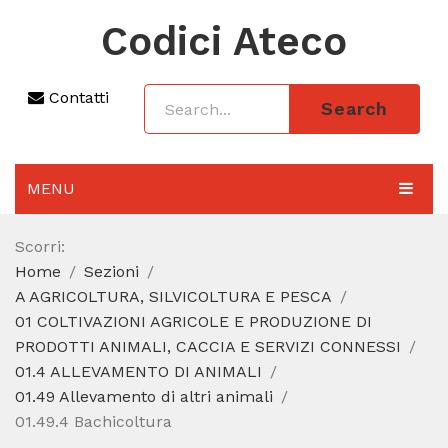
Codici Ateco
Contatti
Search
MENU
AGGIORNAMENTO 2025
Scorri:
Home
Sezioni
SEZIONI
A AGRICOLTURA, SILVICOLTURA E PESCA
CODICE ATECO A COSA SERVE
01 COLTIVAZIONI AGRICOLE E PRODUZIONE DI
PRODOTTI ANIMALI, CACCIA E SERVIZI CONNESSI
REGIME FORFETTARIO
01.4 ALLEVAMENTO DI ANIMALI
01.49 Allevamento di altri animali
CODICE FISCALE
01.49.4 Bachicoltura