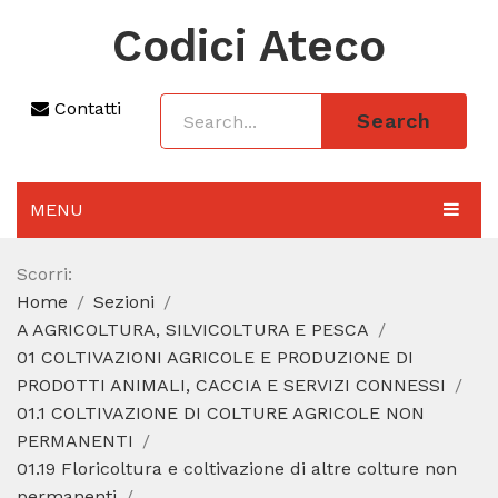
Codici Ateco
Contatti
Search
MENU
AGGIORNAMENTO 2025
Scorri:
Home
Sezioni
SEZIONI
A AGRICOLTURA, SILVICOLTURA E PESCA
CODICE ATECO A COSA SERVE
01 COLTIVAZIONI AGRICOLE E PRODUZIONE DI
PRODOTTI ANIMALI, CACCIA E SERVIZI CONNESSI
REGIME FORFETTARIO
01.1 COLTIVAZIONE DI COLTURE AGRICOLE NON
PERMANENTI
CODICE FISCALE
01.19 Floricoltura e coltivazione di altre colture non
permanenti