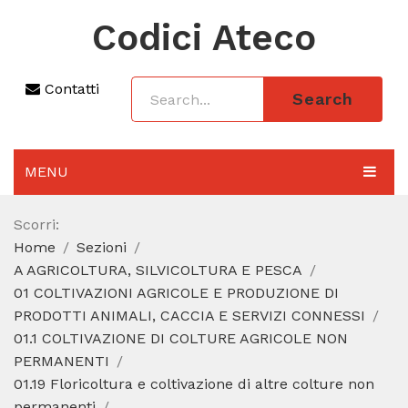
Codici Ateco
Contatti
Search
MENU
AGGIORNAMENTO 2025
Scorri:
Home
Sezioni
SEZIONI
A AGRICOLTURA, SILVICOLTURA E PESCA
CODICE ATECO A COSA SERVE
01 COLTIVAZIONI AGRICOLE E PRODUZIONE DI
PRODOTTI ANIMALI, CACCIA E SERVIZI CONNESSI
REGIME FORFETTARIO
01.1 COLTIVAZIONE DI COLTURE AGRICOLE NON
PERMANENTI
CODICE FISCALE
01.19 Floricoltura e coltivazione di altre colture non
permanenti