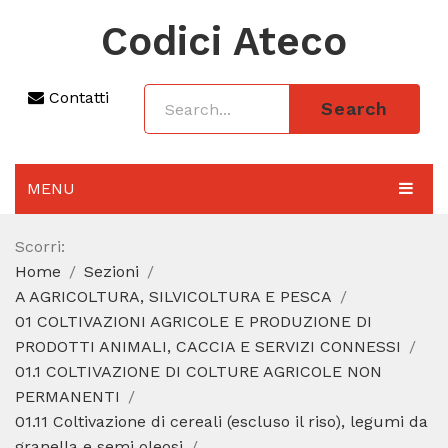
Codici Ateco
Contatti
Search
MENU
AGGIORNAMENTO 2025
Scorri:
Home
Sezioni
SEZIONI
A AGRICOLTURA, SILVICOLTURA E PESCA
CODICE ATECO A COSA SERVE
01 COLTIVAZIONI AGRICOLE E PRODUZIONE DI
PRODOTTI ANIMALI, CACCIA E SERVIZI CONNESSI
REGIME FORFETTARIO
01.1 COLTIVAZIONE DI COLTURE AGRICOLE NON
PERMANENTI
CODICE FISCALE
01.11 Coltivazione di cereali (escluso il riso), legumi da
granella e semi oleosi